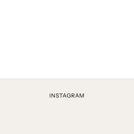
SALONTAFEL JADE KEGELVOET
SALONTAFEL JADE KEGELVOET
NATUREL
BRUIN
B 75 X D 75 X H 40
B 75 X D 75 X H 40
INSTAGRAM