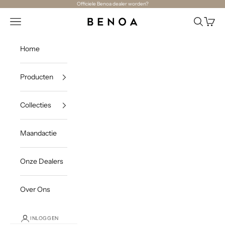
Naar inhoud
Officiele Benoa dealer worden?
Navigatiemenu openen
Zoeken o
Winke
Benoa
Home
Producten
Collecties
Maandactie
Onze Dealers
Over Ons
INLOGGEN