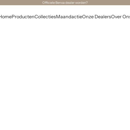
Officiele Benoa dealer worden?
Home
Producten
Collecties
Maandactie
Onze Dealers
Over On