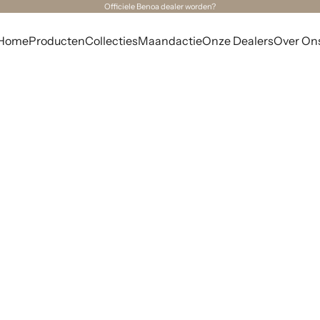
Officiele Benoa dealer worden?
Home
Producten
Collecties
Maandactie
Onze Dealers
Over On