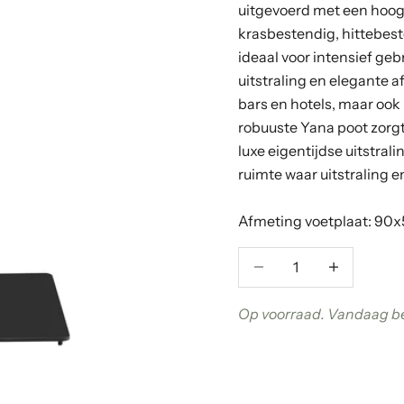
uitgevoerd met een hoogw
krasbestendig, hittebes
ideaal voor intensief ge
uitstraling en elegante a
bars en hotels, maar ook
robuuste Yana poot zorgt 
luxe eigentijdse uitstral
ruimte waar uitstraling
Afmeting voetplaat: 90
Aantal verlagen
Aantal verla
Op voorraad. Vandaag be