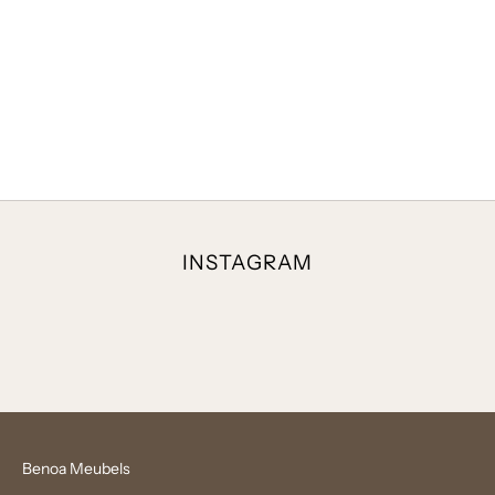
PLANK MEDIUM RUSTIEK TEAK
PLANK MEDIUM RUSTIEK TEAK
SANUR 80X20X5CM
SANUR 120X20X5CM
B 80 X D 20 X H 5
B 120 X D 20 X H 5
INSTAGRAM
Benoa Meubels