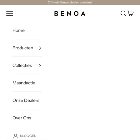
Naar inhoud
Officiele Benoa dealer worden?
Navigatiemenu openen
Zoeken o
Winke
Benoa
Home
Producten
Collecties
Maandactie
Onze Dealers
Over Ons
INLOGGEN