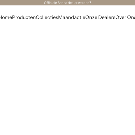
Officiele Benoa dealer worden?
Home
Producten
Collecties
Maandactie
Onze Dealers
Over On