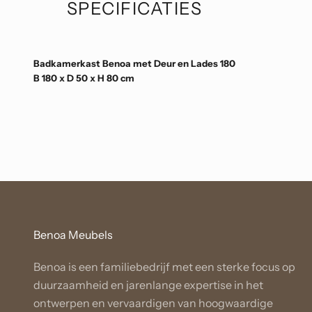
SPECIFICATIES
Badkamerkast Benoa met Deur en Lades 180
B 180 x D 50 x H 80 cm
Benoa Meubels
Benoa is een familiebedrijf met een sterke focus op
duurzaamheid en jarenlange expertise in het
ontwerpen en vervaardigen van hoogwaardige