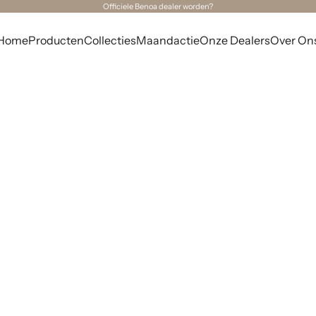
Officiele Benoa dealer worden?
Home
Producten
Collecties
Maandactie
Onze Dealers
Over On