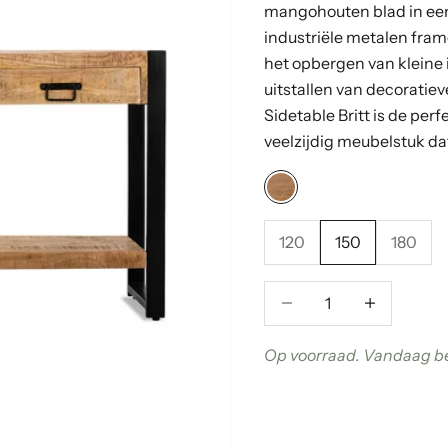
mangohouten blad in een
industriële metalen frame
het opbergen van kleine 
uitstallen van decorati
Sidetable Britt is de pe
veelzijdig meubelstuk dat 
Hout
120
150
180
Aantal verlagen
Aantal verla
Op voorraad. Vandaag be