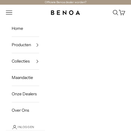
Naar inhoud
Officiele Benoa dealer worden?
Navigatiemenu openen
Zoeken o
Winke
Benoa
Home
Producten
Collecties
Maandactie
Onze Dealers
Over Ons
INLOGGEN