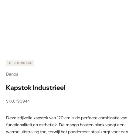
Naar artikel 1
Naar artikel 2
OP VOORRAAD
Benoa
Kapstok Industrieel
SKU: 190944
Deze stijlvolle kapstok van 120 cm is de perfecte combinatie van
functionaliteit en esthetiek. De mango houten plank voegt een
warme uitstraling toe, terwijl het poedercoat staal zorgt voor een