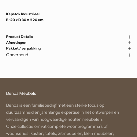
Kapstok Industrieel
B 120 x D 30 x H 20 cm
Product Details
Afmetingen
Pakket / verpakking
Onderhoud
Benoa Meubels
Benoa is een familiebedrijf met een sterke focus op
duurzaamheid en jarenlange expertise in het ontwerpen en
vervaardigen van hoogwaardige houten meubelen.
Onze collectie omvat complete woonprogramma’s of
woonseries, kasten, tafels, zitmeubelen, klein meubelen,