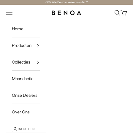
Naar inhoud
Officiele Benoa dealer worden?
Navigatiemenu openen
Zoeken o
Winke
Benoa
Home
Producten
Collecties
Maandactie
Onze Dealers
Over Ons
INLOGGEN