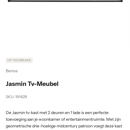
Naar artikel 1
Naar artikel 2
Naar artikel 3
OP VOORRAAD
Benoa
Jasmin Tv-Meubel
SKU: 191429
De Jasmin tv-kast met 2 deuren en 1 lade is een perfecte
toevoeging aan je woonkamer of entertainmentruimte. Met zijn
geometrische drie-hoekige midcentury patroon voegt deze kast