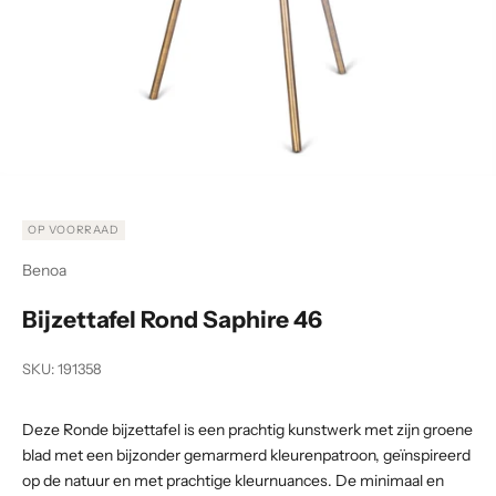
Naar artikel 1
Naar artikel 2
OP VOORRAAD
Benoa
Bijzettafel Rond Saphire 46
SKU: 191358
Deze Ronde bijzettafel is een prachtig kunstwerk met zijn groene
blad met een bijzonder gemarmerd kleurenpatroon, geïnspireerd
op de natuur en met prachtige kleurnuances. De minimaal en