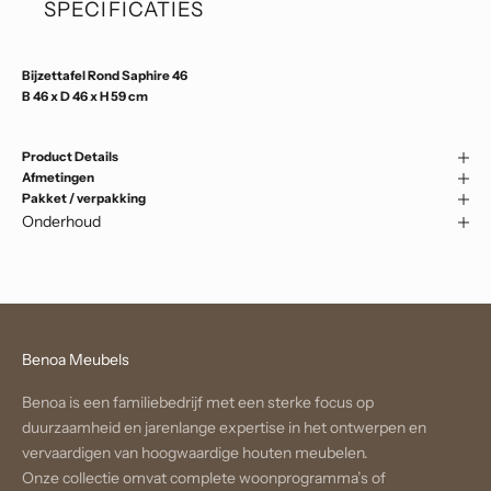
SPECIFICATIES
Bijzettafel Rond Saphire 46
B 46 x D 46 x H 59 cm
Product Details
Afmetingen
Pakket / verpakking
Onderhoud
Benoa Meubels
Benoa is een familiebedrijf met een sterke focus op
duurzaamheid en jarenlange expertise in het ontwerpen en
vervaardigen van hoogwaardige houten meubelen.
Onze collectie omvat complete woonprogramma’s of