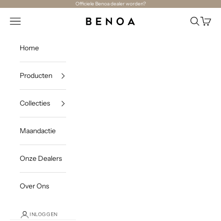
Naar inhoud
Officiele Benoa dealer worden?
Navigatiemenu openen
Zoeken o
Winke
Benoa
Home
Producten
Collecties
Maandactie
Onze Dealers
Over Ons
INLOGGEN