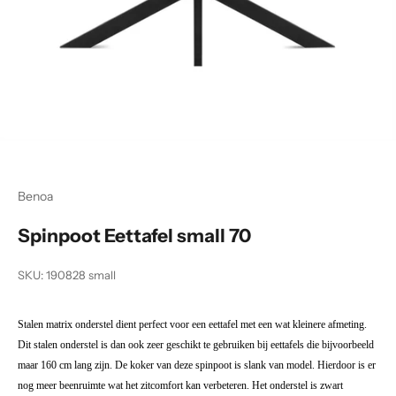
Naar artikel 1
Naar artikel 2
Naar artikel 3
Benoa
Spinpoot Eettafel small 70
SKU: 190828 small
Stalen matrix onderstel dient perfect voor een eettafel met een wat kleinere afmeting.
Dit stalen onderstel is dan ook zeer geschikt te gebruiken bij eettafels die bijvoorbeeld
maar 160 cm lang zijn. De koker van deze spinpoot is slank van model. Hierdoor is er
nog meer beenruimte wat het zitcomfort kan verbeteren. Het onderstel is zwart