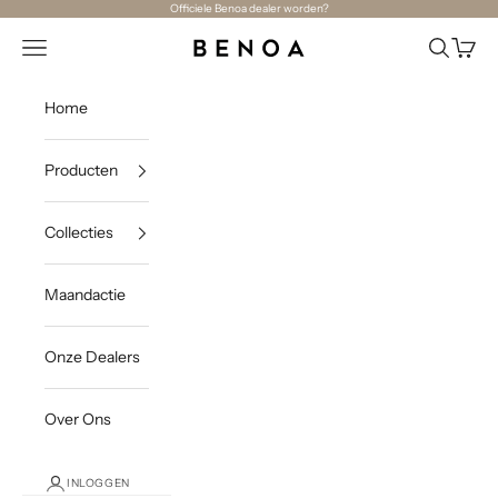
Naar inhoud
Officiele Benoa dealer worden?
Navigatiemenu openen
Zoeken o
Winke
Benoa
Home
Producten
Collecties
Maandactie
Onze Dealers
Over Ons
INLOGGEN